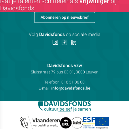
laat je talenten schitteren als
vrijwilliger
bij
Davidsfonds.
Abonneren op nieuwsbrief
Volg
Davidsfonds
op sociale media
Volg
Volg
Volg
ons
ons
ons
op
op
op
Facebook
Instagram
LinkedIn
Contactpersoon:
Davidsfonds vzw
Adres:
Sluisstraat 79
bus 03.01, 3000
Leuven
Telefoon:
016 31 06 00
E-mail:
info@davidsfonds.be