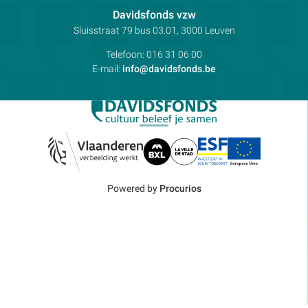
Contactpersoon:
Davidsfonds vzw
Adres:
Sluisstraat 79
bus 03.01, 3000
Leuven
Telefoon:
016 31 06 00
E-mail:
info@davidsfonds.be
Powered by
Procurios