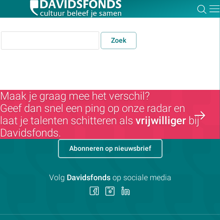
Zoe
Dir
Zoek
Zoek:
Maak je graag mee het verschil?
Geef dan snel een ping op onze radar en
Zoeken
laat je talenten schitteren als
vrijwilliger
bij
Davidsfonds.
Abonneren op nieuwsbrief
Volg
Davidsfonds
op sociale media
Volg
Volg
Volg
ons
ons
ons
op
op
op
Facebook
Instagram
LinkedIn