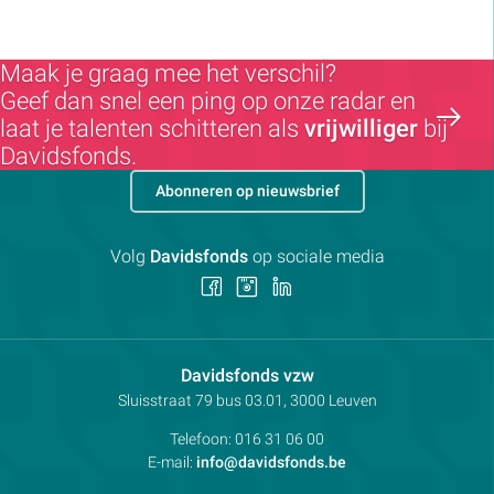
Maak je graag mee het verschil?
Geef dan snel een ping op onze radar en
laat je talenten schitteren als
vrijwilliger
bij
Davidsfonds.
Abonneren op nieuwsbrief
Volg
Davidsfonds
op sociale media
Volg
Volg
Volg
ons
ons
ons
op
op
op
Facebook
Instagram
LinkedIn
Contactpersoon:
Davidsfonds vzw
Adres:
Sluisstraat 79
bus 03.01, 3000
Leuven
Telefoon:
016 31 06 00
E-mail:
info@davidsfonds.be